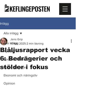
Inlägg
Alla inlägg
Jens Grip
Alla inlägg
10 feb. 2025
2 min läsning
Blåljusrapport vecka
Nyheter
6: Bedrägerier och
Sport och fritid
stölder i fokus
Kultur och nöjen
Ekonomi och näringsliv
Opinion