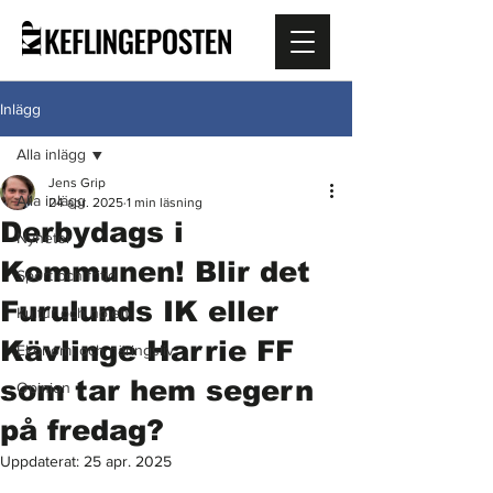
Inlägg
Alla inlägg
Jens Grip
Alla inlägg
24 apr. 2025
1 min läsning
Derbydags i
Nyheter
Kommunen! Blir det
Sport och fritid
Furulunds IK eller
Kultur och nöjen
Kävlinge Harrie FF
Ekonomi och näringsliv
som tar hem segern
Opinion
på fredag?
Uppdaterat:
25 apr. 2025