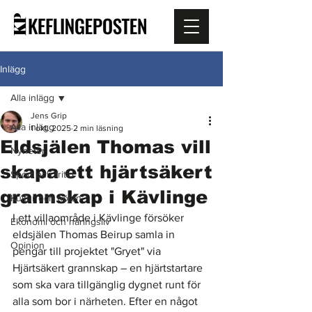
Inlägg
Alla inlägg
Jens Grip
Alla inlägg
1 okt. 2025
2 min läsning
Eldsjälen Thomas vill
Nyheter
skapa ett hjärtsäkert
Sport och fritid
grannskap i Kävlinge
Kultur och nöjen
I ett villaområde i Kävlinge försöker 
Ekonomi och näringsliv
eldsjälen Thomas Beirup samla in 
Opinion
pengar till projektet "Gryet" via 
Hjärtsäkert grannskap – en hjärtstartare 
som ska vara tillgänglig dygnet runt för 
alla som bor i närheten. Efter en något 