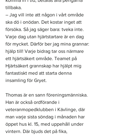
komma in i tid, betalas alla pengarna 
tillbaka.
– Jag vill inte att någon i vårt område 
ska dö i onödan. Det kostar inget att 
försöka. Så jag säger bara: tveka inte. 
Varje dag utan hjärtstartare är en dag 
för mycket. Därför ber jag mina grannar: 
hjälp till! Varje bidrag tar oss närmare 
ett hjärtsäkert område. Teamet på 
Hjärtsäkert grannskap har hjälpt mig 
fantastiskt med att starta denna 
insamling för Gryet.
Thomas är en sann föreningsmänniska. 
Han är också ordförande i 
veteranmopedklubben i Kävlinge, där 
man varje sista söndag i månaden har 
öppet hus kl. 15, med uppehåll under 
vintern. Där bjuds det på fika, 