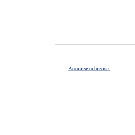
Annonsera hos oss
En brf i Kävlinge visar
vägen – minskade
vattenförbrukningen
med 23 procent på fyra
veckor