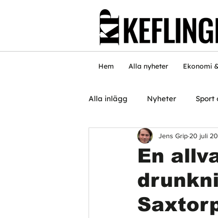
Hem
Alla nyheter
Ekonomi &
Alla inlägg
Nyheter
Sport 
Jens Grip
20 juli 2
En allv
drunkni
Saxtor