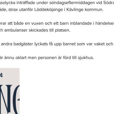
ngsolycka inträffade under söndagseftermiddagen vid Södra
åde, strax utanför Löddeköpinge i Kävlinge kommun.
erar att både en vuxen och ett barn inblandade i händelse
ch ambulanser skickades till platsen.
r andra badgäster lyckats få upp barnet som var vaket och 
är ännu oklart men personen är förd till sjukhus. 