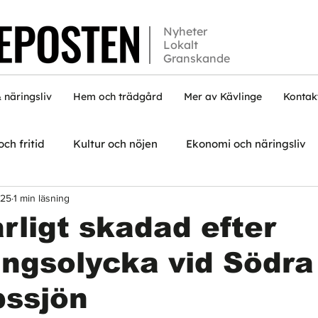
Nyheter
Lokalt
Granskande
 näringsliv
Hem och trädgård
Mer av Kävlinge
Kontak
och fritid
Kultur och nöjen
Ekonomi och näringsliv
025
1 min läsning
arligt skadad efter
ngsolycka vid Södra
pssjön