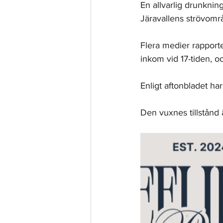
En allvarlig drunkni
Järavallens strövomr
Flera medier rapport
inkom vid 17-tiden, o
Enligt aftonbladet ha
Den vuxnes tillstånd 