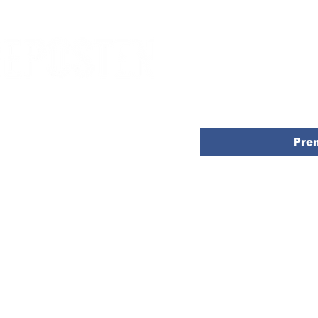
Anmäl dig till vårt nyhets
direkt till din inkorg
E-post
*
Pre
å opinon och det som händer i Kävlinge.