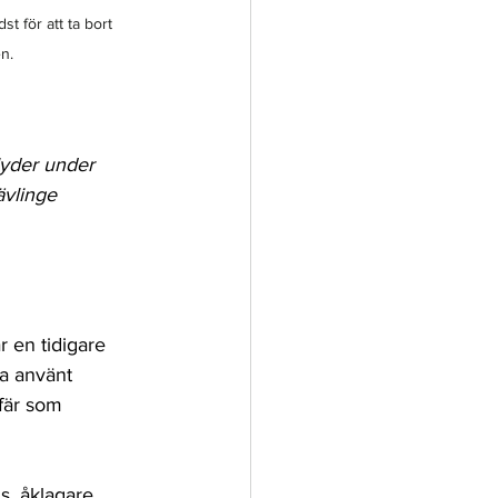
t för att ta bort 
n.
lyder under 
vlinge 
r en tidigare 
a använt 
ffär som 
s, åklagare 