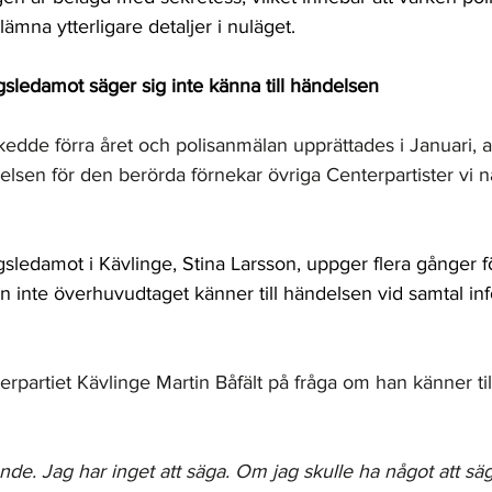
mna ytterligare detaljer i nuläget.
gsledamot säger sig inte känna till händelsen
kedde förra året och polisanmälan upprättades i Januari, a
elsen för den berörda förnekar övriga Centerpartister vi 
gsledamot i Kävlinge, Stina Larsson, uppger flera gånger f
n inte överhuvudtaget känner till händelsen vid samtal inf
rpartiet Kävlinge Martin Båfält på fråga om han känner ti
nde. Jag har inget att säga. Om jag skulle ha något att s