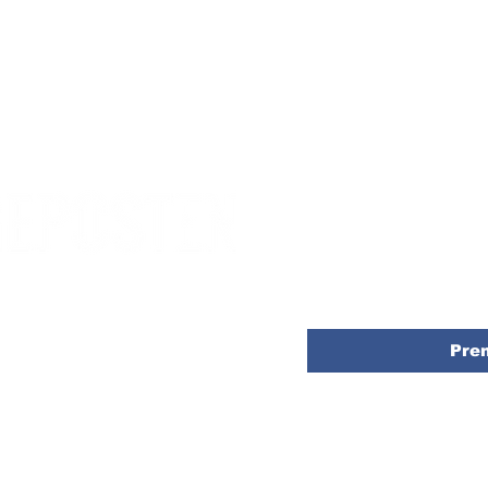
Anmäl dig till vårt nyhets
direkt till din inkorg
E-post
*
Pre