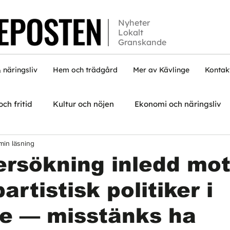
Nyheter
Lokalt
Granskande
 näringsliv
Hem och trädgård
Mer av Kävlinge
Kontak
och fritid
Kultur och nöjen
Ekonomi och näringsliv
min läsning
rsökning inledd mo
rtistisk politiker i
ge — misstänks ha