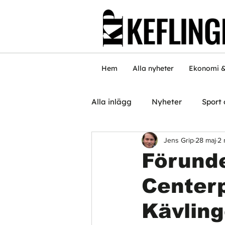
Hem
Alla nyheter
Ekonomi &
Alla inlägg
Nyheter
Sport 
Jens Grip
28 maj
2 
Förunde
Centerpa
Kävlin