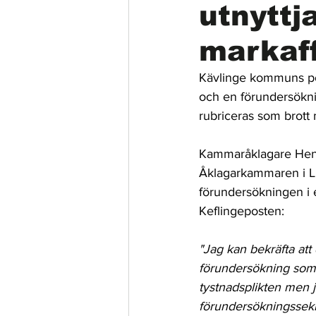
utnyttj
markaf
Kävlinge kommuns pol
och en förundersökning
rubriceras som brott 
Kammaråklagare Henr
Åklagarkammaren i L
förundersökningen i et
Keflingeposten:
"Jag kan bekräfta att
förundersökning som 
tystnadsplikten men 
förundersökningssekre