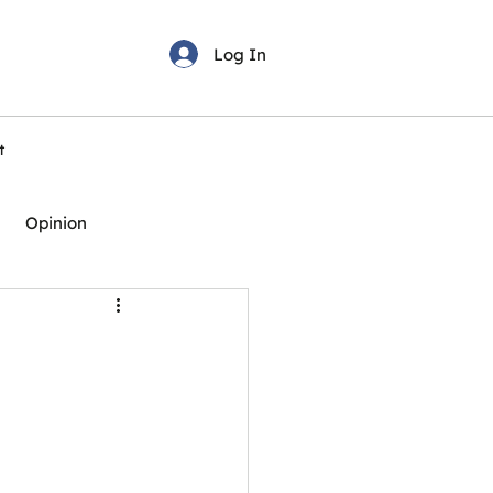
Log In
t
Opinion
t