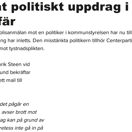
at politiskt uppdrag i
fär
isanmälan mot en politiker i kommunstyrelsen har nu till
 har inletts. Den misstänkta politikern tillhör Centerpartie
mot tystnadsplikten.
ik Steen vid 
und bekräftar 
t mail till 
 det pågår en 
avser brott mot 
jag kan på grund av 
tess inte gå in på 