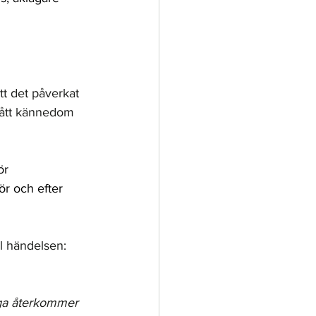
tt det påverkat 
nått kännedom 
ör 
ör och efter 
ll händelsen:
äga återkommer 