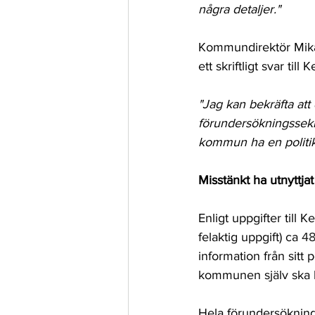
några detaljer."
Kommundirektör Mikae
ett skriftligt svar t
"Jag kan bekräfta att
förundersökningssek
kommun ha en politik
Misstänkt ha utnyttjat
Enligt uppgifter till 
felaktig uppgift)
 ca 
48
information från sitt 
kommunen själv ska h
Hela förundersökninge