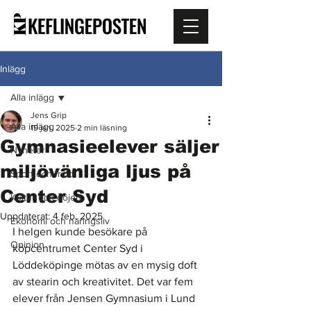
Inlägg
Alla inlägg
Jens Grip
Alla inlägg
19 jan. 2025
2 min läsning
Gymnasieelever säljer
Nyheter
miljövänliga ljus på
Sport och fritid
Center Syd
Kultur och nöjen
Uppdaterat:
4 feb. 2025
Ekonomi och näringsliv
I helgen kunde besökare på 
Opinion
köpcentrumet Center Syd i 
Löddeköpinge mötas av en mysig doft 
av stearin och kreativitet. Det var fem 
elever från Jensen Gymnasium i Lund 