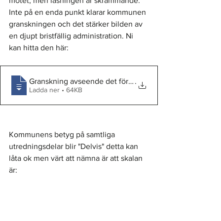
mötet, men läsningen är skrämmande. 
Inte på en enda punkt klarar kommunen 
granskningen och det stärker bilden av 
en djupt bristfällig administration. Ni 
kan hitta den här: 
Granskning avseende det förebyggande arbetet mot välfä
.
Ladda ner • 64KB
Kommunens betyg på samtliga 
utredningsdelar blir "Delvis" detta kan 
låta ok men värt att nämna är att skalan 
är: 