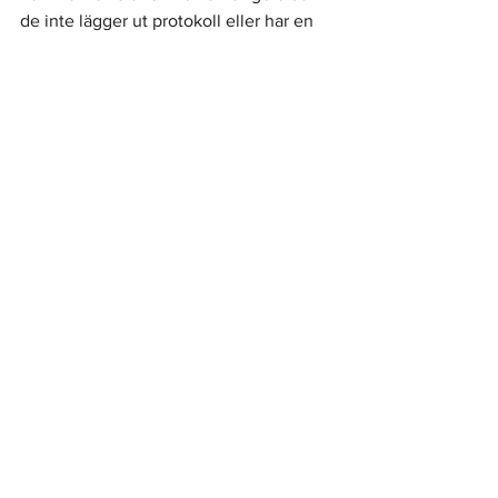
de inte lägger ut protokoll eller har en 
önskvärd transparens. 
Vill ni läsa en lättsammare 
sammanfattning av dessa två rapporter 
finns nu vår nya del på Opinons sidorna: 
"Den berusade revisorn kommenterar
"
kommunstyrelsen
Nyheter