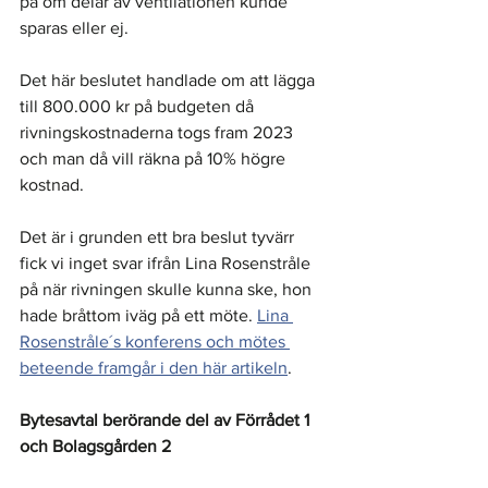
på om delar av ventilationen kunde 
sparas eller ej. 
Det här beslutet handlade om att lägga 
till 800.000 kr på budgeten då 
rivningskostnaderna togs fram 2023 
och man då vill räkna på 10% högre 
kostnad. 
Det är i grunden ett bra beslut tyvärr 
fick vi inget svar ifrån Lina Rosenstråle 
på när rivningen skulle kunna ske, hon 
hade bråttom iväg på ett möte. 
Lina 
Rosenstråle´s konferens och mötes 
beteende framgår i den här artikeln
. 
Bytesavtal berörande del av Förrådet 1 
och Bolagsgården 2 