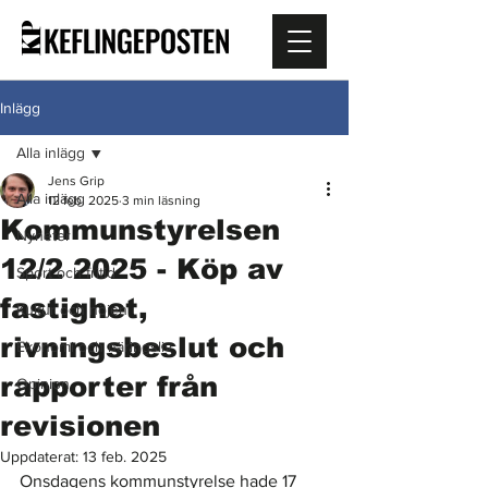
Inlägg
Alla inlägg
Jens Grip
Alla inlägg
12 feb. 2025
3 min läsning
Kommunstyrelsen
Nyheter
12/2 2025 - Köp av
Sport och fritid
fastighet,
Kultur och nöjen
rivningsbeslut och
Ekonomi och näringsliv
rapporter från
Opinion
revisionen
Uppdaterat:
13 feb. 2025
Onsdagens kommunstyrelse hade 17 