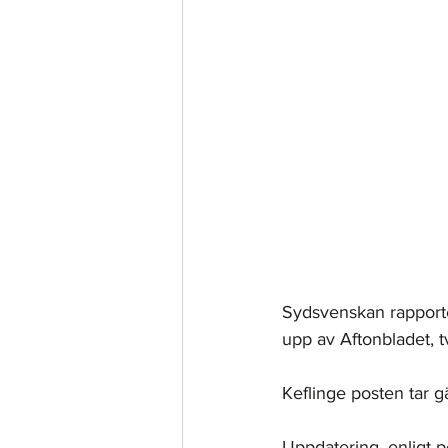
Sydsvenskan rapporter
upp av Aftonbladet, tv
Keflinge posten tar g
Uppdatering, enligt p