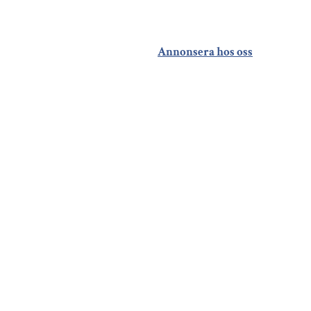
Annonsera hos oss
En brf i Kävlinge visar
vägen – minskade
vattenförbrukningen
med 23 procent på fyra
veckor