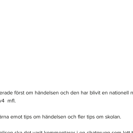
ade först om händelsen och den har blivit en nationell n
4  mfl. 
ärna emot tips om händelsen och fler tips om skolan. 
olisen ska det varit kommentarer i en chatgrupp som lett ti