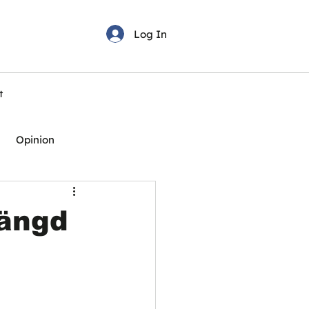
Log In
t
Opinion
tängd