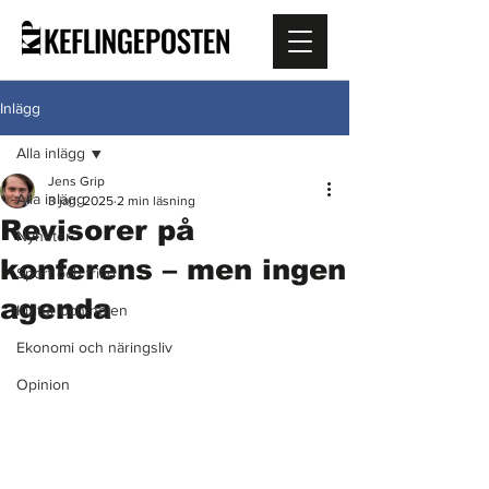
Inlägg
Alla inlägg
Jens Grip
Alla inlägg
3 jan. 2025
2 min läsning
Revisorer på
Nyheter
konferens – men ingen
Sport och fritid
agenda
Kultur och nöjen
Ekonomi och näringsliv
Opinion