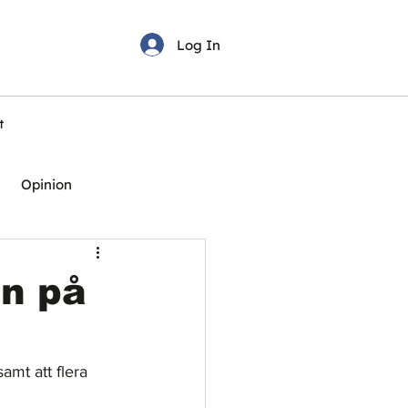
Log In
t
Opinion
en på
amt att flera 