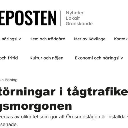
Nyheter
Lokalt
Granskande
 näringsliv
Hem och trädgård
Mer av Kävlinge
Kontak
och fritid
Kultur och nöjen
Ekonomi och näringsliv
min läsning
törningar i tågtrafik
gsmorgonen
erkas av olika fel som gör att Öresundstågen är inställda s
rsenade.