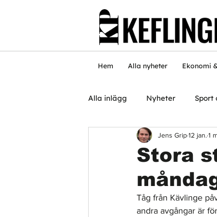
Hem
Alla nyheter
Ekonomi &
Alla inlägg
Nyheter
Sport 
Jens Grip
12 jan.
1 
Stora s
månda
Tåg från Kävlinge påv
andra avgångar är fö