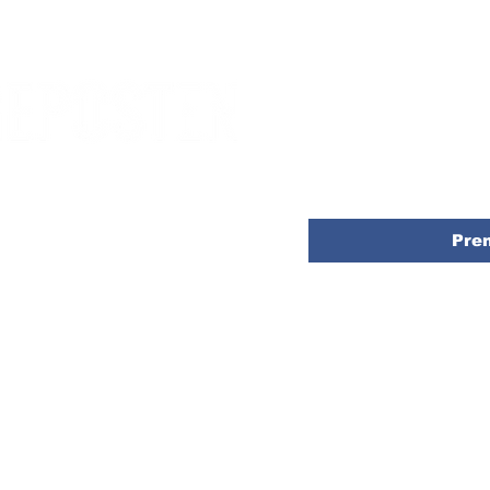
Anmäl dig till vårt nyhets
direkt till din inkorg
E-post
*
Pre