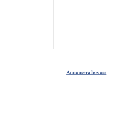
Annonsera hos oss
En brf i Kävlinge visar
vägen – minskade
vattenförbrukningen
med 23 procent på fyra
veckor