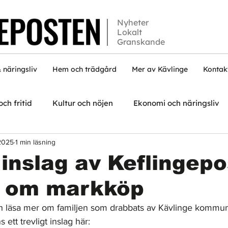
Nyheter
Lokalt
Granskande
 näringsliv
Hem och trädgård
Mer av Kävlinge
Kontak
och fritid
Kultur och nöjen
Ekonomi och näringsliv
2025
1 min läsning
 inslag av Keflingep
r om markköp
ch läsa mer om familjen som drabbats av Kävlinge kommu
 ett trevligt inslag här: 