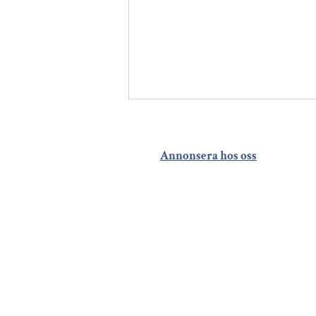
Annonsera hos oss
En brf i Kävlinge visar
vägen – minskade
vattenförbrukningen
med 23 procent på fyra
veckor