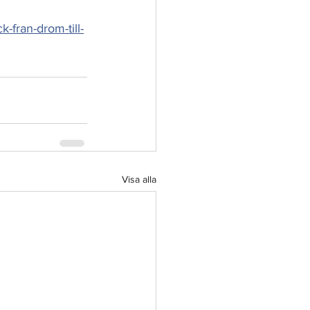
-fran-drom-till-
Visa alla