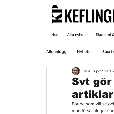
Hem
Alla nyheter
Ekonomi &
Alla inlägg
Nyheter
Sport 
Jens Grip
27 mars 
Svt gör
artikla
För de som vill se o
markförsäljningar finns