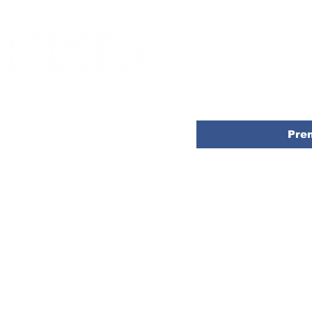
Anmäl dig till vårt nyhets
direkt till din inkorg
E-post
*
Pre
å opinon och det som händer i Kävlinge.