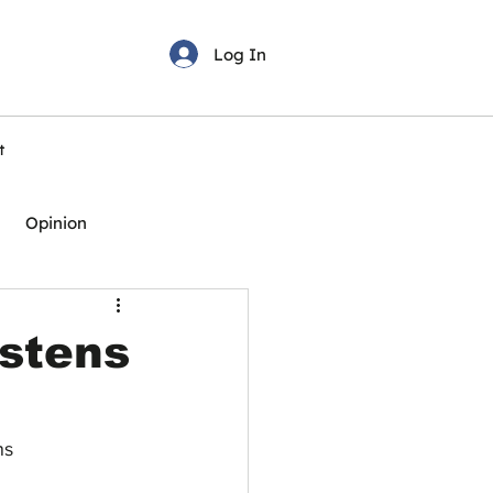
Log In
t
Opinion
ostens
ns 