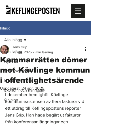
Inlägg
Alla inlägg
Jens Grip
Alla inlägg
23 apr. 2025
2 min läsning
Kammarrätten dömer
Nyheter
mot Kävlinge kommun
Sport och fritid
i offentlighetsärende
Kultur och nöjen
Uppdaterat:
24 apr. 2025
Ekonomi och näringsliv
I december hemlighöll Kävlinge 
Opinion
kommun existensen av flera fakturor vid 
ett utdrag till Keflingepostens reporter 
Jens Grip. Han hade begärt ut fakturor 
från konferensanläggningar och 