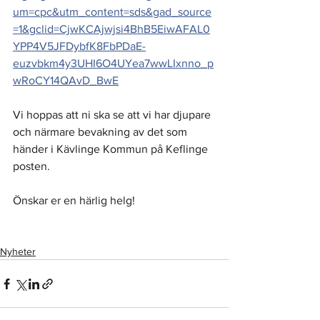
um=cpc&utm_content=sds&gad_source
=1&gclid=CjwKCAjwjsi4BhB5EiwAFAL0
YPP4V5JFDybfK8FbPDaE-
euzvbkm4y3UHI6O4UYea7wwLIxnno_p
wRoCY14QAvD_BwE
Vi hoppas att ni ska se att vi har djupare 
och närmare bevakning av det som 
händer i Kävlinge Kommun på Keflinge 
posten. 
Önskar er en härlig helg!
Nyheter