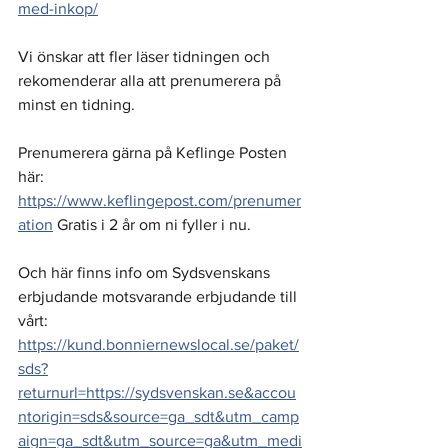
med-inkop/
Vi önskar att fler läser tidningen och 
rekomenderar alla att prenumerera på 
minst en tidning. 
Prenumerera gärna på Keflinge Posten 
här: 
https://www.keflingepost.com/prenumer
ation
 Gratis i 2 år om ni fyller i nu. 
Och här finns info om Sydsvenskans 
erbjudande motsvarande erbjudande till 
vårt: 
https://kund.bonniernewslocal.se/paket/
sds?
returnurl=https://sydsvenskan.se&accou
ntorigin=sds&source=ga_sdt&utm_camp
aign=ga_sdt&utm_source=ga&utm_medi