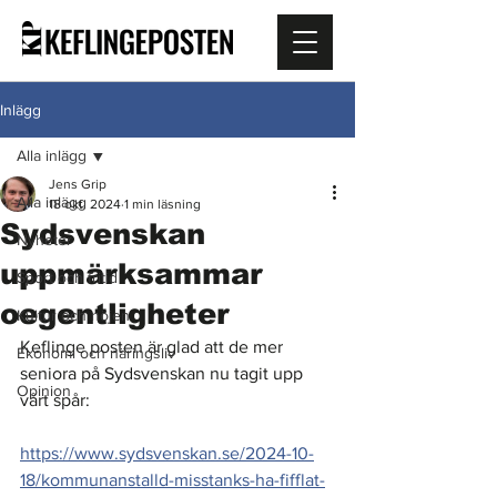
Inlägg
Alla inlägg
Jens Grip
Alla inlägg
18 okt. 2024
1 min läsning
Sydsvenskan
Nyheter
uppmärksammar
Sport och fritid
oegentligheter
Kultur och nöjen
Keflinge posten är glad att de mer 
Ekonomi och näringsliv
seniora på Sydsvenskan nu tagit upp 
Opinion
vårt spår:
https://www.sydsvenskan.se/2024-10-
18/kommunanstalld-misstanks-ha-fifflat-