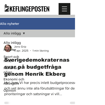
Alla nyheter
Alla inlägg
Alla inlägg
Jens Grip
Nyheter
4 apr. 2025
1 min läsning
Sport och
Sverigedemokraternas
fritid
svar på budgetfråga
Kultur och
nöjen
genom Henrik Ekberg
Ekonomi och
Hej Jens Vi har precis inlett budgetprocessen
näringsliv
och vet ännu inte alla förutsättningar för de
Opinion
prioriteringar och satsningar vi vill...