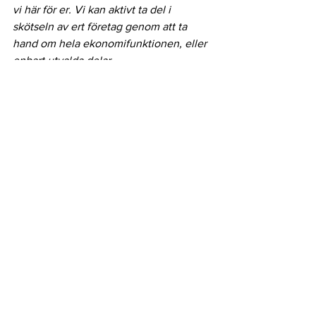
vi här för er. Vi kan aktivt ta del i 
skötseln av ert företag genom att ta 
hand om hela ekonomifunktionen, eller 
enbart utvalda delar.
Ekonomi och näringsliv
Visa alla
Senaste inlägg