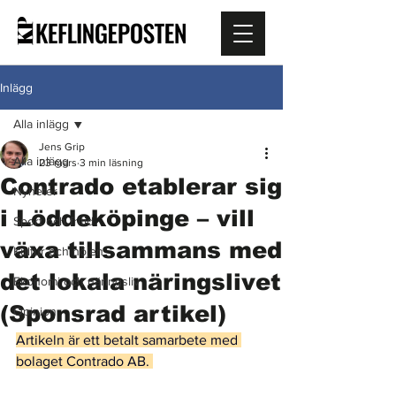
Inlägg
Alla inlägg
Jens Grip
Alla inlägg
23 mars
3 min läsning
Contrado etablerar sig
Nyheter
i Löddeköpinge – vill
Sport och fritid
växa tillsammans med
Kultur och nöjen
det lokala näringslivet
Ekonomi och näringsliv
(Sponsrad artikel)
Opinion
Artikeln är ett betalt samarbete med 
bolaget Contrado AB. 