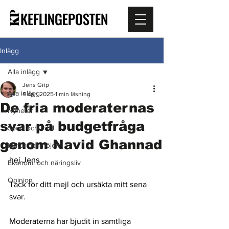
Inlägg
Alla inlägg
Jens Grip
Alla inlägg
4 apr. 2025
1 min läsning
De fria moderaternas
Nyheter
svar på budgetfråga
Sport och fritid
genom Navid Ghannad
Kultur och nöjen
hej Jens
Ekonomi och näringsliv
Opinion
Tack för ditt mejl och ursäkta mitt sena 
svar.
Moderaterna har bjudit in samtliga 